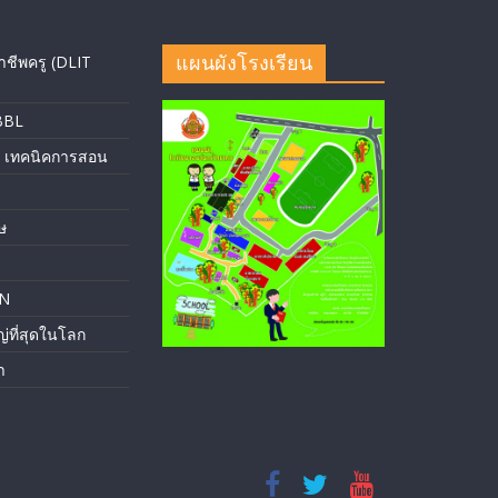
แผนผังโรงเรียน
ชีพครู (DLIT
 BBL
 เทคนิคการสอน
ษ
AN
ญ่ที่สุดในโลก
ำ