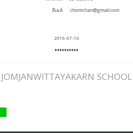
อีเมล์
chomchan@gmail.com
2016-07-10
♦♦♦♦♦♦♦♦♦♦
JOMJANWITTAYAKARN SCHOOL
e