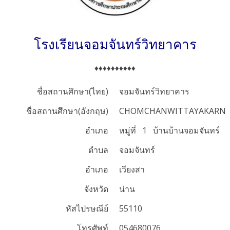
โรงเรียนจอมจันทร์วิทยาคาร
♦♦♦♦♦♦♦♦♦♦
ชื่อสถานศึกษา(ไทย)
จอมจันทร์วิทยาคาร
ชื่อสถานศึกษา(อังกฤษ)
CHOMCHANWITTAYAKARN
อำเภอ
หมู่ที่ 1
บ้านบ้านจอมจันทร์
ตำบล
จอมจันทร์
อำเภอ
เวียงสา
จังหวัด
น่าน
หัสไปรษณีย์
55110
โทรศัพท์
054680076