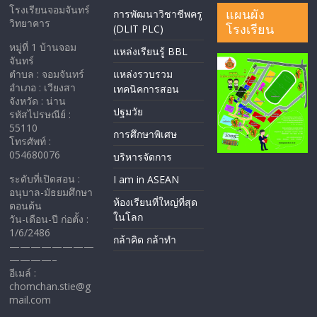
โรงเรียนจอมจันทร์
แผนผัง
การพัฒนาวิชาชีพครู
วิทยาคาร
โรงเรียน
(DLIT PLC)
หมู่ที่ 1 บ้านจอม
แหล่งเรียนรู้ BBL
จันทร์
ตำบล : จอมจันทร์
แหล่งรวบรวม
อำเภอ : เวียงสา
เทคนิคการสอน
จังหวัด : น่าน
ปฐมวัย
รหัสไปรษณีย์ :
55110
การศึกษาพิเศษ
โทรศัพท์ :
054680076
บริหารจัดการ
ระดับที่เปิดสอน :
I am in ASEAN
อนุบาล-มัธยมศึกษา
ห้องเรียนที่ใหญ่ที่สุด
ตอนต้น
ในโลก
วัน-เดือน-ปี ก่อตั้ง :
1/6/2486
กล้าคิด กล้าทำ
————————
————–
อีเมล์ :
chomchan.stie@g
mail.com