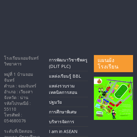
โรงเรียนจอมจันทร์
แผนผัง
การพัฒนาวิชาชีพครู
วิทยาคาร
โรงเรียน
(DLIT PLC)
หมู่ที่ 1 บ้านจอม
แหล่งเรียนรู้ BBL
จันทร์
ตำบล : จอมจันทร์
แหล่งรวบรวม
อำเภอ : เวียงสา
เทคนิคการสอน
จังหวัด : น่าน
ปฐมวัย
รหัสไปรษณีย์ :
55110
การศึกษาพิเศษ
โทรศัพท์ :
054680076
บริหารจัดการ
ระดับที่เปิดสอน :
I am in ASEAN
อนุบาล-มัธยมศึกษา