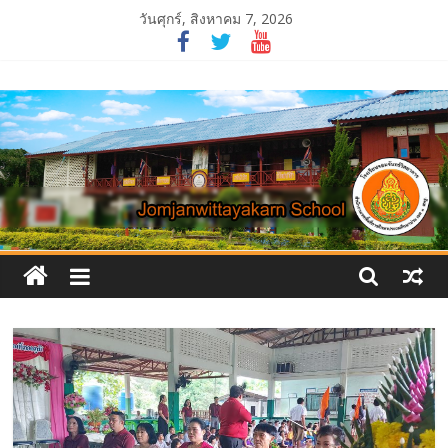
Skip
วันศุกร์, สิงหาคม 7, 2026
to
content
โรงเรียน
จอม
จันทร์
วิทยาคาร