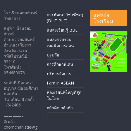
โรงเรียนจอมจันทร์
แผนผัง
การพัฒนาวิชาชีพครู
วิทยาคาร
โรงเรียน
(DLIT PLC)
หมู่ที่ 1 บ้านจอม
แหล่งเรียนรู้ BBL
จันทร์
ตำบล : จอมจันทร์
แหล่งรวบรวม
อำเภอ : เวียงสา
เทคนิคการสอน
จังหวัด : น่าน
ปฐมวัย
รหัสไปรษณีย์ :
55110
การศึกษาพิเศษ
โทรศัพท์ :
054680076
บริหารจัดการ
ระดับที่เปิดสอน :
I am in ASEAN
อนุบาล-มัธยมศึกษา
ห้องเรียนที่ใหญ่ที่สุด
ตอนต้น
ในโลก
วัน-เดือน-ปี ก่อตั้ง :
1/6/2486
กล้าคิด กล้าทำ
————————
————–
อีเมล์ :
chomchan.stie@g