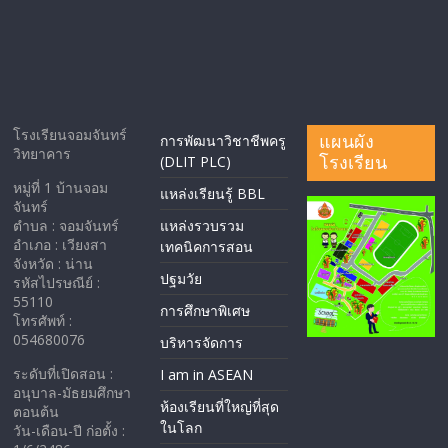
โรงเรียนจอมจันทร์
แผนผัง
การพัฒนาวิชาชีพครู
วิทยาคาร
โรงเรียน
(DLIT PLC)
หมู่ที่ 1 บ้านจอม
แหล่งเรียนรู้ BBL
จันทร์
ตำบล : จอมจันทร์
แหล่งรวบรวม
อำเภอ : เวียงสา
เทคนิคการสอน
จังหวัด : น่าน
ปฐมวัย
รหัสไปรษณีย์ :
55110
การศึกษาพิเศษ
โทรศัพท์ :
054680076
บริหารจัดการ
ระดับที่เปิดสอน :
I am in ASEAN
อนุบาล-มัธยมศึกษา
ห้องเรียนที่ใหญ่ที่สุด
ตอนต้น
ในโลก
วัน-เดือน-ปี ก่อตั้ง :