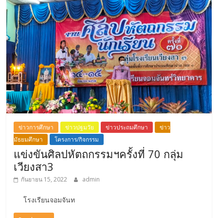
ข่าวการศึกษา
ข่าวปฐมวัย
ข่าวประถมศึกษา
ข่าว
มัธยมศึกษา
โครงการ/กิจกรรม
แข่งขันศิลปหัตถกรรมฯครั้งที่ 70 กลุ่ม
เวียงสา3
กันยายน 15, 2022
admin
โรงเรียนจอมจันท